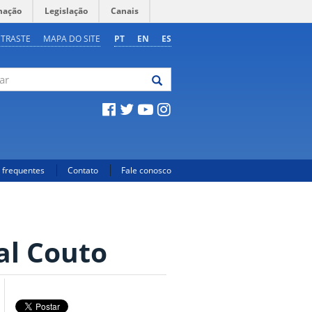
mação
Legislação
Canais
NTRASTE
MAPA DO SITE
PT
EN
ES
 frequentes
Contato
Fale conosco
al Couto