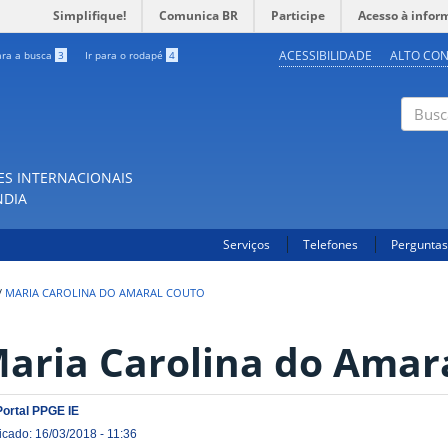
Simplifique!
Comunica BR
Participe
Acesso à infor
ACESSIBILIDADE
ALTO CO
ara a busca
3
Ir para o rodapé
4
Buscar
ES INTERNACIONAIS
NDIA
Serviços
Telefones
Perguntas
/
MARIA CAROLINA DO AMARAL COUTO
aria Carolina do Amar
Portal PPGE IE
icado: 16/03/2018 - 11:36