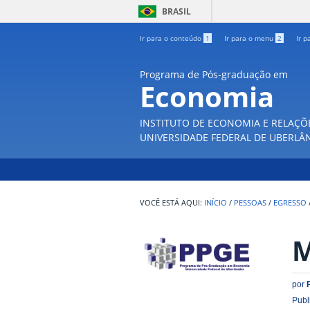
BRASIL
Ir para o conteúdo
1
Ir para o menu
2
Ir p
Programa de Pós-graduação em
Economia
INSTITUTO DE ECONOMIA E RELAÇÕ
UNIVERSIDADE FEDERAL DE UBERLÂ
INÍCIO
/
PESSOAS
/
EGRESSO
M
por
Publ