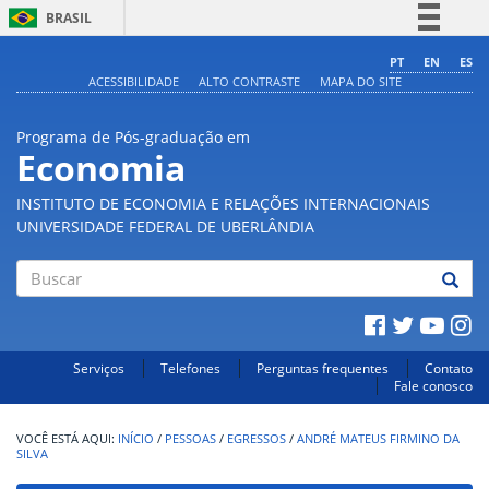
BRASIL
Simplifique!
PT
EN
ES
ACESSIBILIDADE
ALTO CONTRASTE
MAPA DO SITE
Comunica BR
Participe
Programa de Pós-graduação em
Acesso à informação
Economia
Legislação
INSTITUTO DE ECONOMIA E RELAÇÕES INTERNACIONAIS
Canais
UNIVERSIDADE FEDERAL DE UBERLÂNDIA
Buscar
Serviços
Telefones
Perguntas frequentes
Contato
Fale conosco
INÍCIO
/
PESSOAS
/
EGRESSOS
/
ANDRÉ MATEUS FIRMINO DA
SILVA