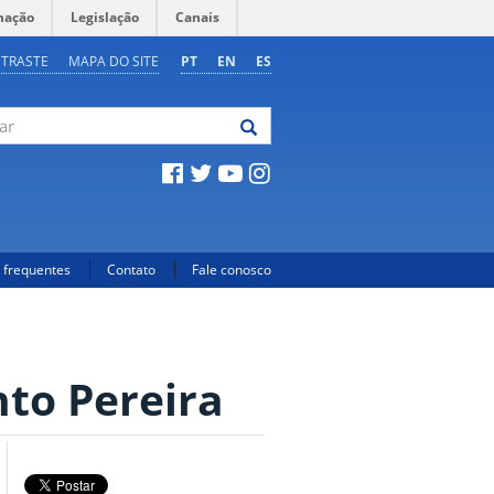
mação
Legislação
Canais
NTRASTE
MAPA DO SITE
PT
EN
ES
 frequentes
Contato
Fale conosco
to Pereira