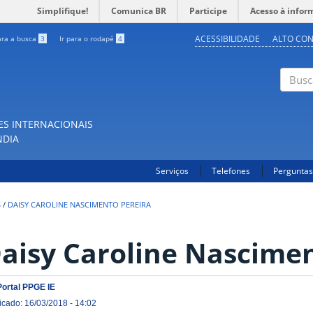
Simplifique!
Comunica BR
Participe
Acesso à infor
ACESSIBILIDADE
ALTO CO
ara a busca
3
Ir para o rodapé
4
Buscar
ES INTERNACIONAIS
NDIA
Serviços
Telefones
Perguntas
S
/
DAISY CAROLINE NASCIMENTO PEREIRA
aisy Caroline Nascimen
Portal PPGE IE
icado: 16/03/2018 - 14:02