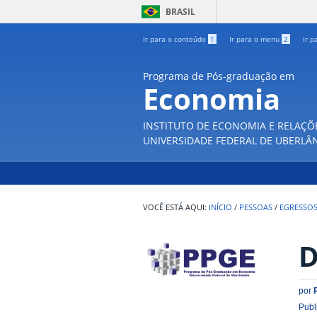
BRASIL
Ir para o conteúdo
1
Ir para o menu
2
Ir p
Programa de Pós-graduação em
Economia
INSTITUTO DE ECONOMIA E RELAÇÕ
UNIVERSIDADE FEDERAL DE UBERLÂ
INÍCIO
/
PESSOAS
/
EGRESSO
D
por
Publ