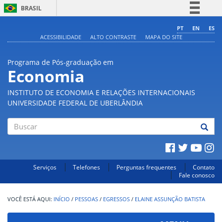
BRASIL
Simplifique!
PT
EN
ES
ACESSIBILIDADE
ALTO CONTRASTE
MAPA DO SITE
Comunica BR
Participe
Programa de Pós-graduação em
Acesso à informação
Economia
Legislação
INSTITUTO DE ECONOMIA E RELAÇÕES INTERNACIONAIS
Canais
UNIVERSIDADE FEDERAL DE UBERLÂNDIA
Buscar
Serviços
Telefones
Perguntas frequentes
Contato
Fale conosco
INÍCIO
/
PESSOAS
/
EGRESSOS
/
ELAINE ASSUNÇÃO BATISTA