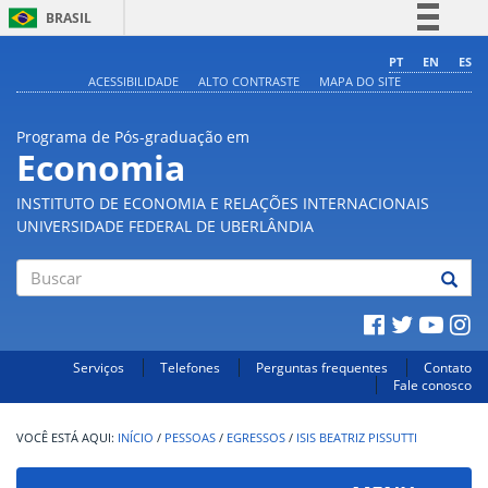
BRASIL
Simplifique!
PT
EN
ES
ACESSIBILIDADE
ALTO CONTRASTE
MAPA DO SITE
Comunica BR
Participe
Programa de Pós-graduação em
Acesso à informação
Economia
Legislação
INSTITUTO DE ECONOMIA E RELAÇÕES INTERNACIONAIS
Canais
UNIVERSIDADE FEDERAL DE UBERLÂNDIA
Buscar
Serviços
Telefones
Perguntas frequentes
Contato
Fale conosco
INÍCIO
/
PESSOAS
/
EGRESSOS
/
ISIS BEATRIZ PISSUTTI