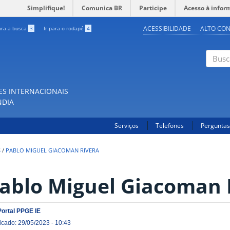
Simplifique!
Comunica BR
Participe
Acesso à infor
ACESSIBILIDADE
ALTO CO
ara a busca
3
Ir para o rodapé
4
Buscar
ES INTERNACIONAIS
NDIA
Serviços
Telefones
Perguntas
S
/
PABLO MIGUEL GIACOMAN RIVERA
ablo Miguel Giacoman 
Portal PPGE IE
icado: 29/05/2023 - 10:43