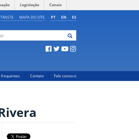
mação
Legislação
Canais
NTRASTE
MAPA DO SITE
PT
EN
ES
 frequentes
Contato
Fale conosco
Rivera