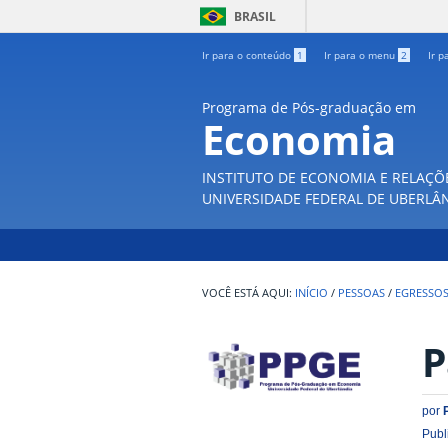
BRASIL
Ir para o conteúdo
1
Ir para o menu
2
Ir p
Programa de Pós-graduação em
Economia
INSTITUTO DE ECONOMIA E RELAÇÕ
UNIVERSIDADE FEDERAL DE UBERLÂ
INÍCIO
/
PESSOAS
/
EGRESSO
P
por
Publ