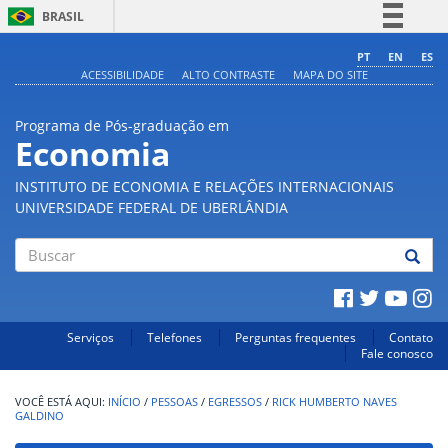
BRASIL
Simplifique!
PT
EN
ES
ACESSIBILIDADE
ALTO CONTRASTE
MAPA DO SITE
Comunica BR
Participe
Programa de Pós-graduação em
Acesso à informação
Economia
Legislação
INSTITUTO DE ECONOMIA E RELAÇÕES INTERNACIONAIS
Canais
UNIVERSIDADE FEDERAL DE UBERLÂNDIA
Buscar
Serviços
Telefones
Perguntas frequentes
Contato
Fale conosco
INÍCIO
/
PESSOAS
/
EGRESSOS
/
RICK HUMBERTO NAVES
GALDINO