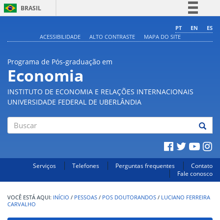
BRASIL
Simplifique!
PT
EN
ES
ACESSIBILIDADE
ALTO CONTRASTE
MAPA DO SITE
Comunica BR
Participe
Programa de Pós-graduação em
Acesso à informação
Economia
Legislação
INSTITUTO DE ECONOMIA E RELAÇÕES INTERNACIONAIS
Canais
UNIVERSIDADE FEDERAL DE UBERLÂNDIA
Buscar
Serviços
Telefones
Perguntas frequentes
Contato
Fale conosco
INÍCIO
/
PESSOAS
/
POS DOUTORANDOS
/
LUCIANO FERREIRA
CARVALHO