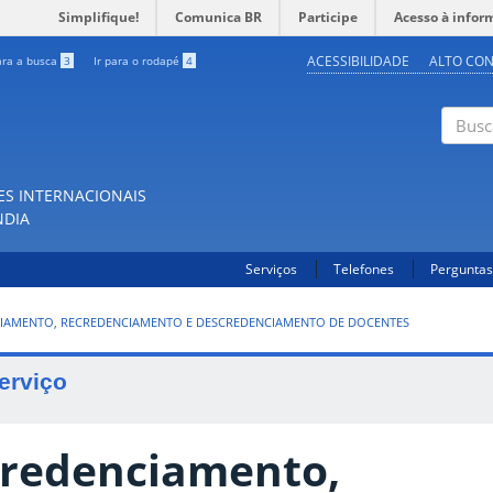
Simplifique!
Comunica BR
Participe
Acesso à infor
ACESSIBILIDADE
ALTO CO
ara a busca
3
Ir para o rodapé
4
Buscar
ES INTERNACIONAIS
NDIA
Serviços
Telefones
Perguntas
IAMENTO, RECREDENCIAMENTO E DESCREDENCIAMENTO DE DOCENTES
erviço
redenciamento,