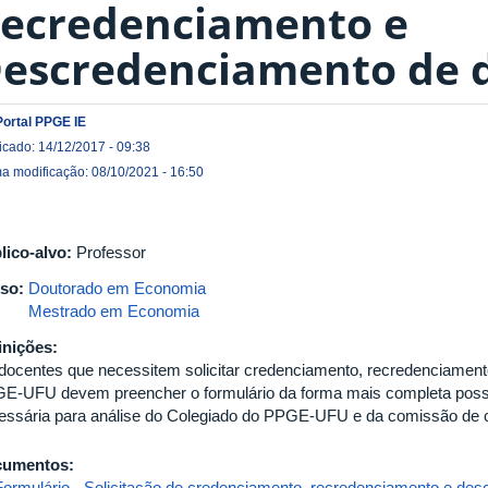
ecredenciamento e
escredenciamento de 
Portal PPGE IE
icado: 14/12/2017 - 09:38
ma modificação: 08/10/2021 - 16:50
lico-alvo:
Professor
so:
Doutorado em Economia
Mestrado em Economia
inições:
docentes que necessitem solicitar credenciamento, recredenciament
E-UFU devem preencher o formulário da forma mais completa poss
essária para análise do Colegiado do PPGE-UFU e da comissão d
cumentos:
Formulário - Solicitação de credenciamento, recredenciamento e de