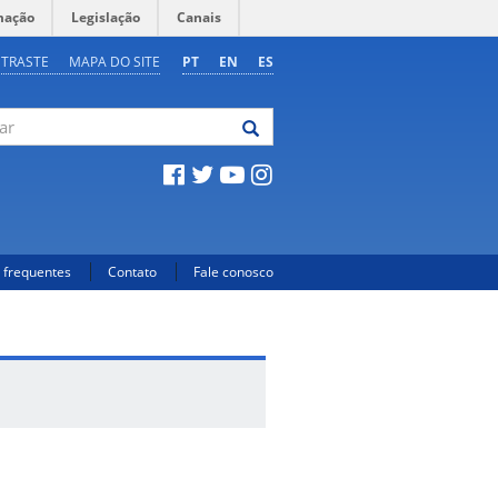
mação
Legislação
Canais
NTRASTE
MAPA DO SITE
PT
EN
ES
 frequentes
Contato
Fale conosco