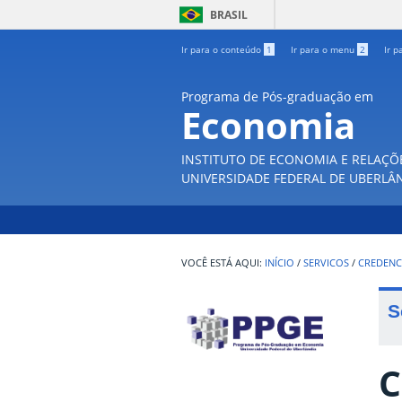
BRASIL
Ir para o conteúdo
1
Ir para o menu
2
Ir p
Programa de Pós-graduação em
Economia
INSTITUTO DE ECONOMIA E RELAÇÕ
UNIVERSIDADE FEDERAL DE UBERLÂ
INÍCIO
/
SERVICOS
/
CREDENC
S
C