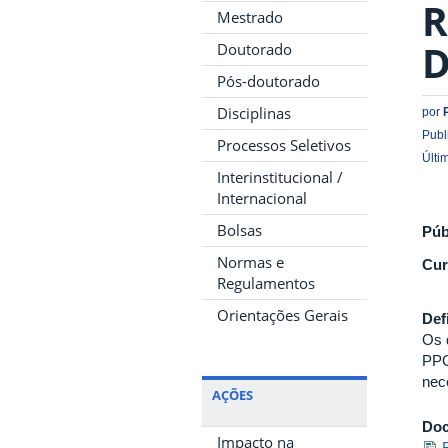
R
Mestrado
D
Doutorado
Pós-doutorado
Disciplinas
por
Publ
Processos Seletivos
Últi
Interinstitucional /
Internacional
Bolsas
Púb
Normas e
Cur
Regulamentos
Orientações Gerais
Def
Os 
PPG
nec
AÇÕES
Do
Impacto na