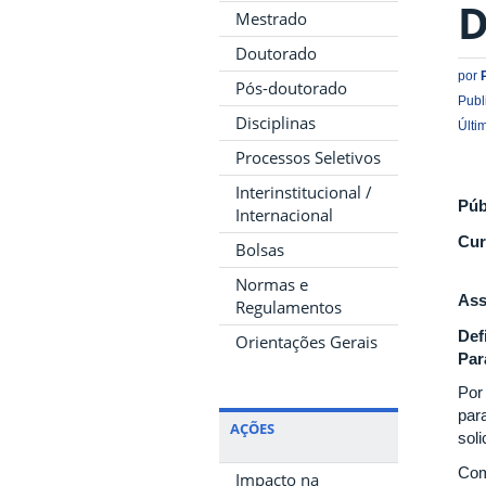
D
Mestrado
Doutorado
por
Pós-doutorado
Publ
Disciplinas
Últi
Processos Seletivos
Interinstitucional /
Púb
Internacional
Cur
Bolsas
Normas e
Ass
Regulamentos
Def
Orientações Gerais
Par
Por
par
AÇÕES
soli
Com
Impacto na