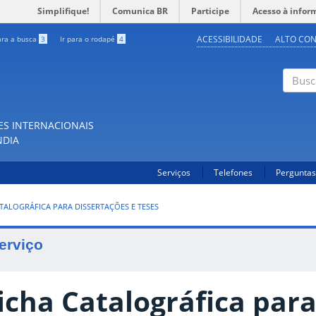
Simplifique!
Comunica BR
Participe
Acesso à infor
ACESSIBILIDADE
ALTO CO
ara a busca
3
Ir para o rodapé
4
Buscar
ES INTERNACIONAIS
NDIA
Serviços
Telefones
Perguntas
TALOGRÁFICA PARA DISSERTAÇÕES E TESES
erviço
icha Catalográfica par