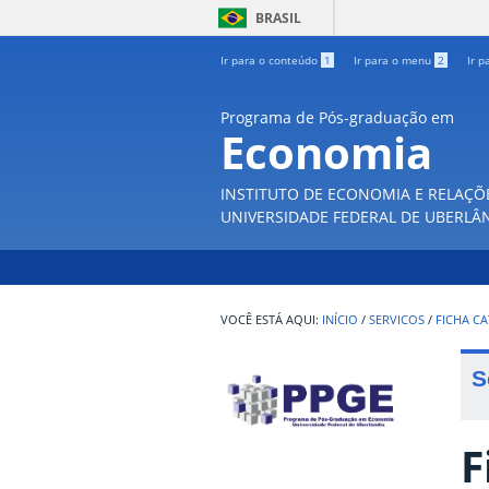
BRASIL
Ir para o conteúdo
1
Ir para o menu
2
Ir p
Programa de Pós-graduação em
Economia
INSTITUTO DE ECONOMIA E RELAÇÕ
UNIVERSIDADE FEDERAL DE UBERLÂ
INÍCIO
/
SERVICOS
/
FICHA CA
S
F