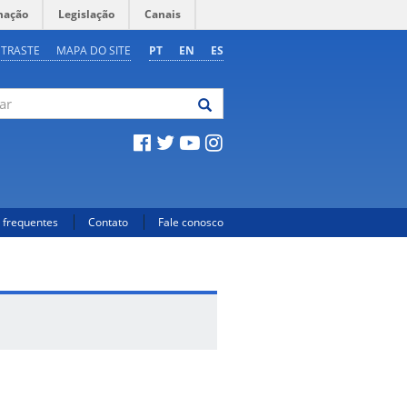
mação
Legislação
Canais
NTRASTE
MAPA DO SITE
PT
EN
ES
 frequentes
Contato
Fale conosco
a