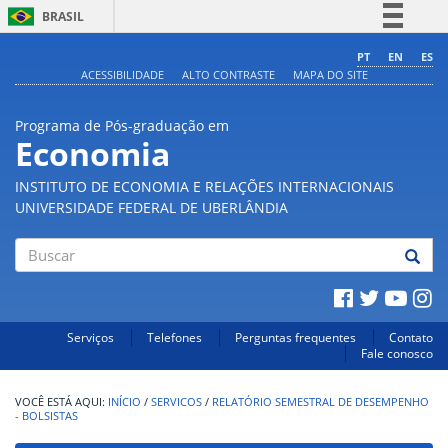
BRASIL
Simplifique!
PT
EN
ES
ACESSIBILIDADE
ALTO CONTRASTE
MAPA DO SITE
Comunica BR
Participe
Programa de Pós-graduação em
Acesso à informação
Economia
Legislação
INSTITUTO DE ECONOMIA E RELAÇÕES INTERNACIONAIS
Canais
UNIVERSIDADE FEDERAL DE UBERLÂNDIA
Buscar
Serviços
Telefones
Perguntas frequentes
Contato
Fale conosco
INÍCIO
/
SERVICOS
/
RELATÓRIO SEMESTRAL DE DESEMPENHO
- BOLSISTAS