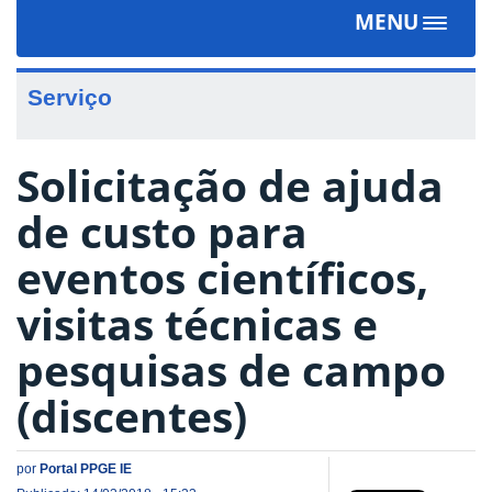
MENU
Toggle
navigat
Serviço
Solicitação de ajuda
de custo para
eventos científicos,
visitas técnicas e
pesquisas de campo
(discentes)
por
Portal PPGE IE