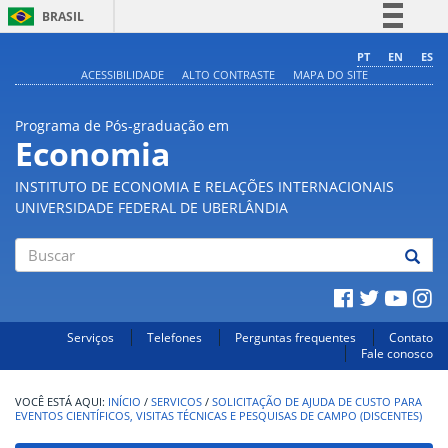
BRASIL
Simplifique!
PT
EN
ES
ACESSIBILIDADE
ALTO CONTRASTE
MAPA DO SITE
Comunica BR
Participe
Programa de Pós-graduação em
Acesso à informação
Economia
Legislação
INSTITUTO DE ECONOMIA E RELAÇÕES INTERNACIONAIS
Canais
UNIVERSIDADE FEDERAL DE UBERLÂNDIA
Buscar
Serviços
Telefones
Perguntas frequentes
Contato
Fale conosco
INÍCIO
/
SERVICOS
/
SOLICITAÇÃO DE AJUDA DE CUSTO PARA
EVENTOS CIENTÍFICOS, VISITAS TÉCNICAS E PESQUISAS DE CAMPO (DISCENTES)