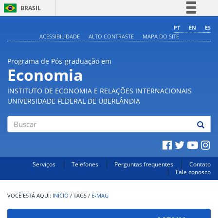
BRASIL
Simplifique!
PT
EN
ES
ACESSIBILIDADE
ALTO CONTRASTE
MAPA DO SITE
Comunica BR
Participe
Programa de Pós-graduação em
Acesso à informação
Economia
Legislação
INSTITUTO DE ECONOMIA E RELAÇÕES INTERNACIONAIS
Canais
UNIVERSIDADE FEDERAL DE UBERLÂNDIA
Buscar
Serviços
Telefones
Perguntas frequentes
Contato
Fale conosco
INÍCIO
/
TAGS
/
E-MAG