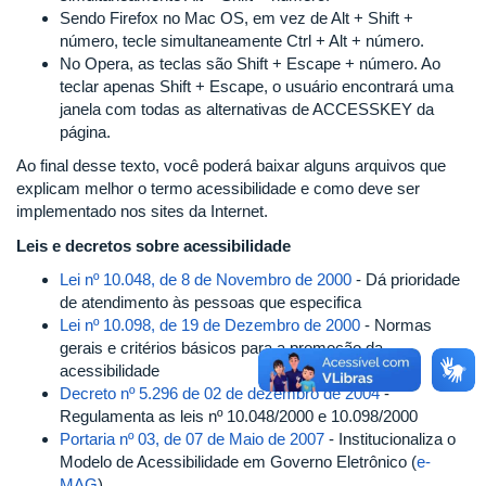
Sendo Firefox no Mac OS, em vez de Alt + Shift +
número, tecle simultaneamente Ctrl + Alt + número.
No Opera, as teclas são Shift + Escape + número. Ao
teclar apenas Shift + Escape, o usuário encontrará uma
janela com todas as alternativas de ACCESSKEY da
página.
Ao final desse texto, você poderá baixar alguns arquivos que
explicam melhor o termo acessibilidade e como deve ser
implementado nos sites da Internet.
Leis e decretos sobre acessibilidade
Lei nº 10.048, de 8 de Novembro de 2000
- Dá prioridade
de atendimento às pessoas que especifica
Lei nº 10.098, de 19 de Dezembro de 2000
- Normas
gerais e critérios básicos para a promoção da
acessibilidade
Decreto nº 5.296 de 02 de dezembro de 2004
-
Regulamenta as leis nº 10.048/2000 e 10.098/2000
Portaria nº 03, de 07 de Maio de 2007
- Institucionaliza o
Modelo de Acessibilidade em Governo Eletrônico (
e-
MAG
)