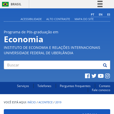
BRASIL
Simplifique!
PT
EN
ES
ACESSIBILIDADE
ALTO CONTRASTE
MAPA DO SITE
Comunica BR
Participe
Programa de Pós-graduação em
Acesso à informação
Economia
Legislação
INSTITUTO DE ECONOMIA E RELAÇÕES INTERNACIONAIS
Canais
UNIVERSIDADE FEDERAL DE UBERLÂNDIA
Buscar
Serviços
Telefones
Perguntas frequentes
Contato
Fale conosco
INÍCIO
/
ACONTECE
/
2019