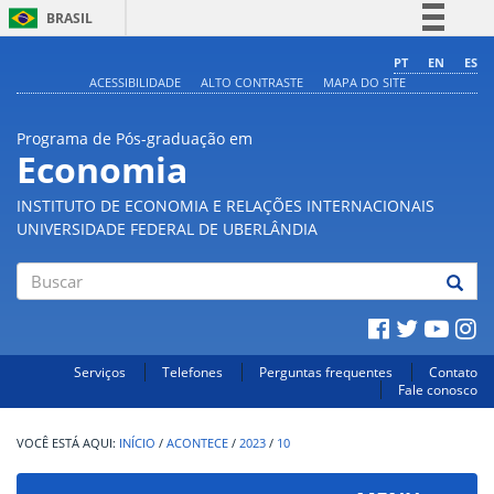
BRASIL
Simplifique!
PT
EN
ES
ACESSIBILIDADE
ALTO CONTRASTE
MAPA DO SITE
Comunica BR
Participe
Programa de Pós-graduação em
Acesso à informação
Economia
Legislação
INSTITUTO DE ECONOMIA E RELAÇÕES INTERNACIONAIS
Canais
UNIVERSIDADE FEDERAL DE UBERLÂNDIA
Buscar
Serviços
Telefones
Perguntas frequentes
Contato
Fale conosco
INÍCIO
/
ACONTECE
/
2023
/
10