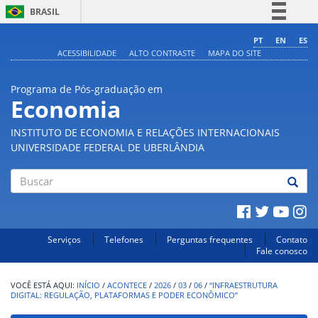
BRASIL
Simplifique!
PT
EN
ES
ACESSIBILIDADE
ALTO CONTRASTE
MAPA DO SITE
Comunica BR
Participe
Programa de Pós-graduação em
Acesso à informação
Economia
Legislação
INSTITUTO DE ECONOMIA E RELAÇÕES INTERNACIONAIS
Canais
UNIVERSIDADE FEDERAL DE UBERLÂNDIA
Buscar
Serviços
Telefones
Perguntas frequentes
Contato
Fale conosco
INÍCIO
/
ACONTECE
/
2026
/
03
/
06
/
“INFRAESTRUTURA
DIGITAL: REGULAÇÃO, PLATAFORMAS E PODER ECONÔMICO”