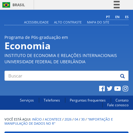
BRASIL
Simplifique!
PT
EN
ES
ACESSIBILIDADE
ALTO CONTRASTE
MAPA DO SITE
Comunica BR
Participe
Programa de Pós-graduação em
Acesso à informação
Economia
Legislação
INSTITUTO DE ECONOMIA E RELAÇÕES INTERNACIONAIS
Canais
UNIVERSIDADE FEDERAL DE UBERLÂNDIA
Buscar
Serviços
Telefones
Perguntas frequentes
Contato
Fale conosco
INÍCIO
/
ACONTECE
/
2026
/
04
/
30
/
"IMPORTAÇÃO E
MANIPULAÇÃO DE DADOS NO R"