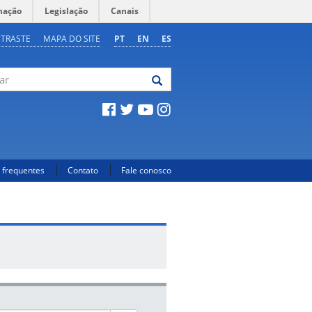
mação
Legislação
Canais
NTRASTE
MAPA DO SITE
PT
EN
ES
 frequentes
Contato
Fale conosco