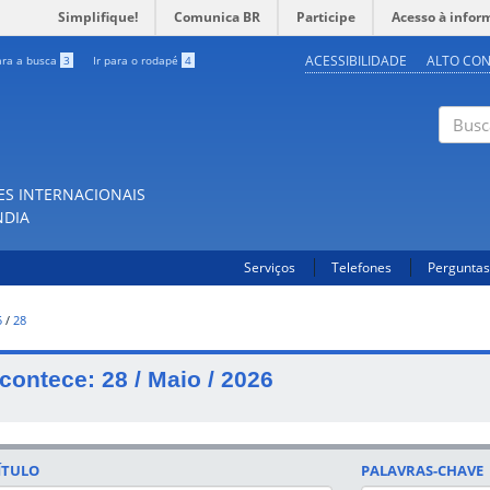
Simplifique!
Comunica BR
Participe
Acesso à infor
ACESSIBILIDADE
ALTO CO
ara a busca
3
Ir para o rodapé
4
Buscar
ES INTERNACIONAIS
NDIA
Serviços
Telefones
Perguntas
5
/
28
contece: 28 / Maio / 2026
ÍTULO
PALAVRAS-CHAVE