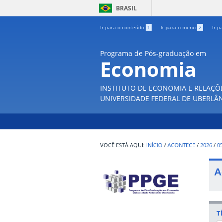
BRASIL
Ir para o conteúdo
1
Ir para o menu
2
Ir p
Programa de Pós-graduação em
Economia
INSTITUTO DE ECONOMIA E RELAÇÕ
UNIVERSIDADE FEDERAL DE UBERLÂ
INÍCIO
/
ACONTECE
/
2026
/
0
A
T