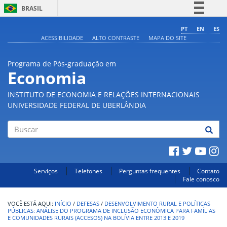
BRASIL
Simplifique!
PT
EN
ES
ACESSIBILIDADE
ALTO CONTRASTE
MAPA DO SITE
Comunica BR
Participe
Programa de Pós-graduação em
Acesso à informação
Economia
Legislação
INSTITUTO DE ECONOMIA E RELAÇÕES INTERNACIONAIS
Canais
UNIVERSIDADE FEDERAL DE UBERLÂNDIA
Buscar
Serviços
Telefones
Perguntas frequentes
Contato
Fale conosco
INÍCIO
/
DEFESAS
/
DESENVOLVIMENTO RURAL E POLÍTICAS
PÚBLICAS: ANÁLISE DO PROGRAMA DE INCLUSÃO ECONÔMICA PARA FAMÍLIAS
E COMUNIDADES RURAIS (ACCESOS) NA BOLÍVIA ENTRE 2013 E 2019