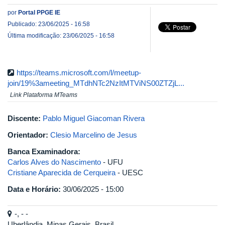
por
Portal PPGE IE
Publicado: 23/06/2025 - 16:58
Última modificação: 23/06/2025 - 16:58
https://teams.microsoft.com/l/meetup-
join/19%3ameeting_MTdhNTc2NzItMTViNS00ZTZjL...
Link Plataforma MTeams
Discente:
Pablo Miguel Giacoman Rivera
Orientador:
Clesio Marcelino de Jesus
Banca Examinadora:
Carlos Alves do Nascimento
- UFU
Cristiane Aparecida de Cerqueira
- UESC
Data e Horário:
30/06/2025 - 15:00
-, - -
Uberlândia, Minas Gerais, Brasil