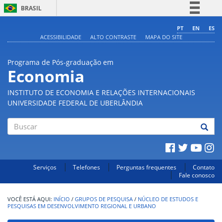
BRASIL
Simplifique!
PT
EN
ES
ACESSIBILIDADE
ALTO CONTRASTE
MAPA DO SITE
Comunica BR
Participe
Programa de Pós-graduação em
Acesso à informação
Economia
Legislação
INSTITUTO DE ECONOMIA E RELAÇÕES INTERNACIONAIS
Canais
UNIVERSIDADE FEDERAL DE UBERLÂNDIA
Buscar
Serviços
Telefones
Perguntas frequentes
Contato
Fale conosco
INÍCIO
/
GRUPOS DE PESQUISA
/
NÚCLEO DE ESTUDOS E
PESQUISAS EM DESENVOLVIMENTO REGIONAL E URBANO