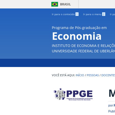
BRASIL
Ir para o conteúdo
1
Ir para o menu
2
Ir p
Programa de Pós-graduação em
Economia
INSTITUTO DE ECONOMIA E RELAÇÕ
UNIVERSIDADE FEDERAL DE UBERLÂ
INÍCIO
/
PESSOAS
/
DOCENTE
M
por
Publ