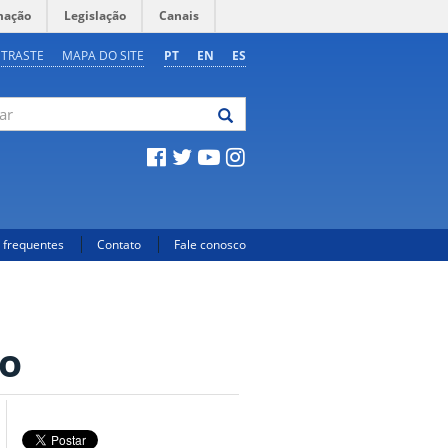
mação
Legislação
Canais
NTRASTE
MAPA DO SITE
PT
EN
ES
 frequentes
Contato
Fale conosco
mo