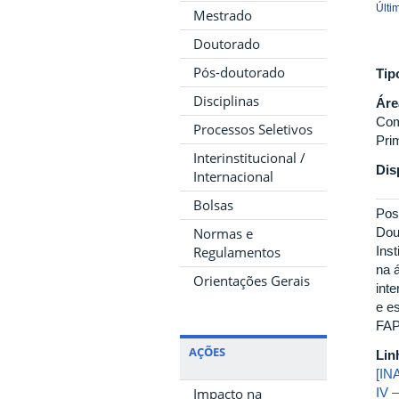
Últi
Mestrado
Doutorado
Pós-doutorado
Tip
Disciplinas
Áre
Com
Processos Seletivos
Pri
Interinstitucional /
Dis
Internacional
Bolsas
Pos
Normas e
Dou
Regulamentos
Ins
na 
Orientações Gerais
int
e e
FAP
AÇÕES
Lin
[IN
Impacto na
IV 