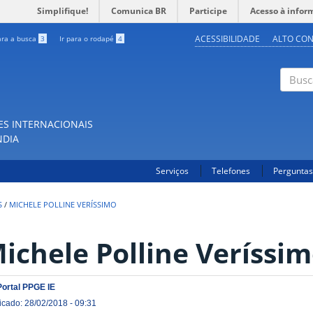
Simplifique!
Comunica BR
Participe
Acesso à infor
ACESSIBILIDADE
ALTO CO
ara a busca
3
Ir para o rodapé
4
Buscar
ES INTERNACIONAIS
NDIA
Serviços
Telefones
Perguntas
S
/
MICHELE POLLINE VERÍSSIMO
ichele Polline Veríssi
Portal PPGE IE
icado: 28/02/2018 - 09:31