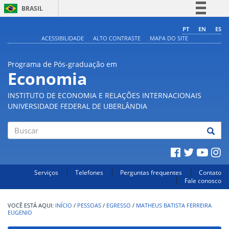
BRASIL
Simplifique!
PT
EN
ES
ACESSIBILIDADE
ALTO CONTRASTE
MAPA DO SITE
Comunica BR
Participe
Programa de Pós-graduação em
Acesso à informação
Economia
Legislação
INSTITUTO DE ECONOMIA E RELAÇÕES INTERNACIONAIS
Canais
UNIVERSIDADE FEDERAL DE UBERLÂNDIA
Buscar
Serviços
Telefones
Perguntas frequentes
Contato
Fale conosco
INÍCIO
/
PESSOAS
/
EGRESSO
/
MATHEUS BATISTA FERREIRA
EUGENIO