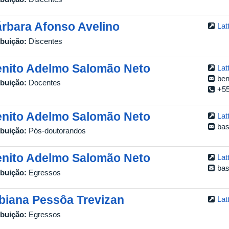
rbara Afonso Avelino
Lat
ibuição:
Discentes
nito Adelmo Salomão Neto
Lat
ben
ibuição:
Docentes
+55
nito Adelmo Salomão Neto
Lat
ba
ibuição:
Pós-doutorandos
nito Adelmo Salomão Neto
Lat
ba
ibuição:
Egressos
biana Pessôa Trevizan
Lat
ibuição:
Egressos