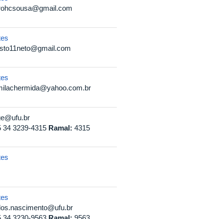
irohcsousa@gmail.com
tes
isto11neto@gmail.com
tes
milachermida@yahoo.com.br
ge@ufu.br
 34 3239-4315
Ramal:
4315
tes
tes
los.nascimento@ufu.br
 34 3230-9563
Ramal:
9563