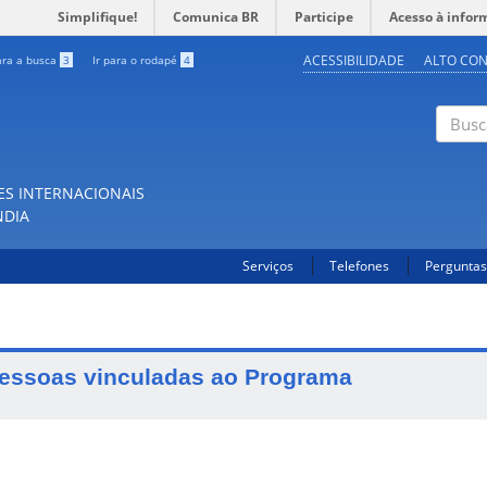
Simplifique!
Comunica BR
Participe
Acesso à infor
ACESSIBILIDADE
ALTO CO
ara a busca
3
Ir para o rodapé
4
Buscar
ES INTERNACIONAIS
NDIA
Serviços
Telefones
Perguntas
essoas vinculadas ao Programa