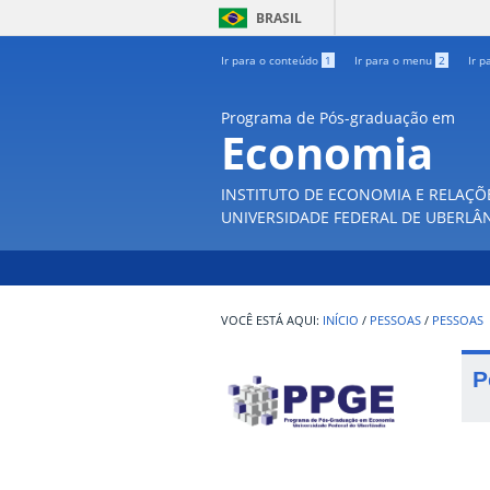
BRASIL
Ir para o conteúdo
1
Ir para o menu
2
Ir p
Programa de Pós-graduação em
Economia
INSTITUTO DE ECONOMIA E RELAÇÕ
UNIVERSIDADE FEDERAL DE UBERLÂ
INÍCIO
/
PESSOAS
/
PESSOAS
P