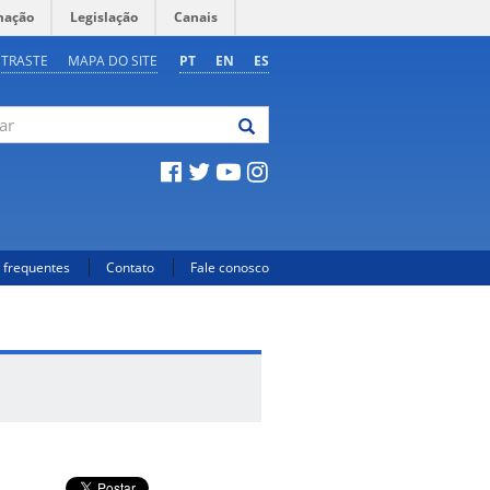
mação
Legislação
Canais
NTRASTE
MAPA DO SITE
PT
EN
ES
 frequentes
Contato
Fale conosco