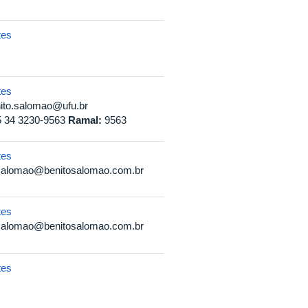
tes
tes
ito.salomao@ufu.br
 34 3230-9563
Ramal:
9563
tes
salomao@benitosalomao.com.br
tes
salomao@benitosalomao.com.br
tes