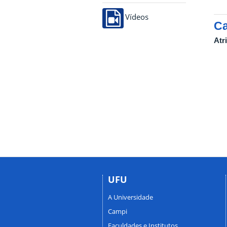
Vídeos
Ca
Atr
UFU
A Universidade
Campi
Faculdades e Institutos