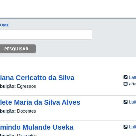
OME
PESQUISAR
iana Cericatto da Silva
Lat
ari
ibuição:
Egressos
lete Maria da Silva Alves
Lat
ibuição:
Docentes
mindo Mulande Useka
Lat
ibuição:
Discentes