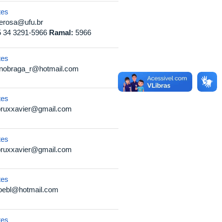
tes
erosa@ufu.br
 34 3291-5966
Ramal:
5966
tes
nobraga_r@hotmail.com
tes
bruxxavier@gmail.com
tes
bruxxavier@gmail.com
tes
oebl@hotmail.com
tes