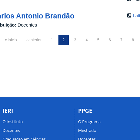
rlos Antonio Brandão
Lat
ibuição:
Docentes
« início
‹ anterior
1
2
3
4
5
6
7
8
IERI
PPGE
O Instituto
O Programa
Docentes
Mestrado
Graduação em Ciências
Docentes