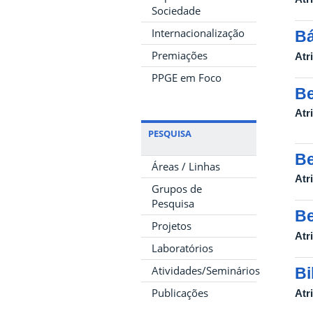
Sociedade
Internacionalização
Bá
Premiações
Atr
PPGE em Foco
Be
Atr
PESQUISA
Be
Áreas / Linhas
Atr
Grupos de
Pesquisa
Be
Projetos
Atr
Laboratórios
Atividades/Seminários
Bi
Publicações
Atr