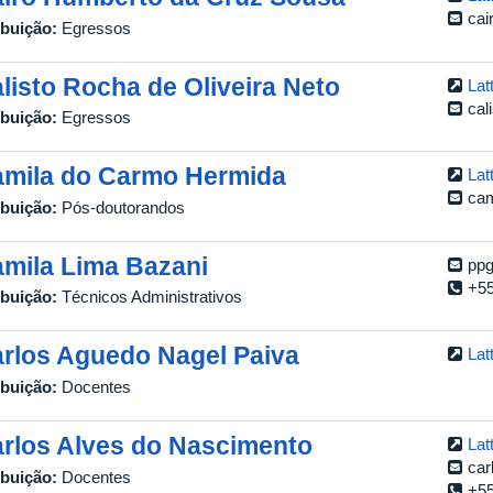
ca
ibuição:
Egressos
listo Rocha de Oliveira Neto
Lat
cal
ibuição:
Egressos
mila do Carmo Hermida
Lat
ca
ibuição:
Pós-doutorandos
mila Lima Bazani
pp
+55
ibuição:
Técnicos Administrativos
rlos Aguedo Nagel Paiva
Lat
ibuição:
Docentes
rlos Alves do Nascimento
Lat
car
ibuição:
Docentes
+55