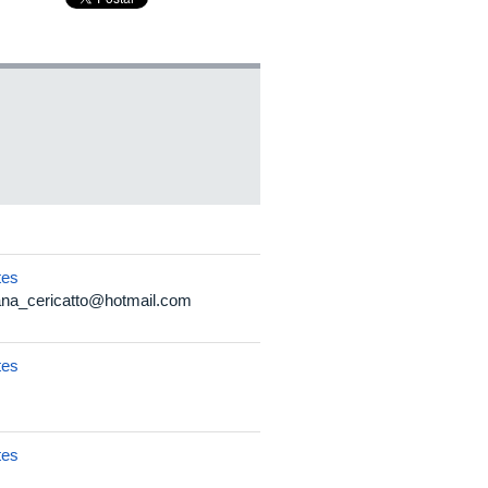
tes
ana_cericatto@hotmail.com
tes
tes