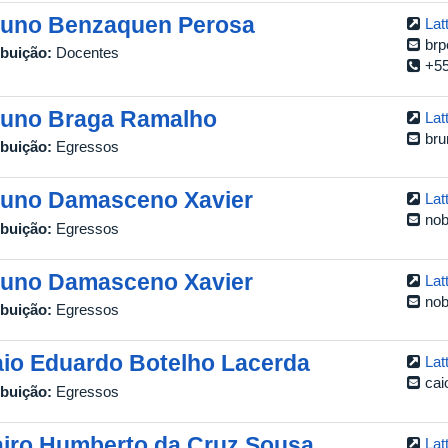
uno Benzaquen Perosa
Lat
brp
ibuição:
Docentes
+55
uno Braga Ramalho
Lat
bru
ibuição:
Egressos
uno Damasceno Xavier
Lat
no
ibuição:
Egressos
uno Damasceno Xavier
Lat
no
ibuição:
Egressos
io Eduardo Botelho Lacerda
Lat
cai
ibuição:
Egressos
iro Humberto da Cruz Sousa
Lat