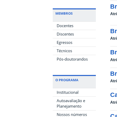
Br
MEMBROS
Atr
Docentes
Br
Discentes
Atr
Egressos
Técnicos
Br
Pós-doutorandos
Atr
Br
O PROGRAMA
Atr
Institucional
Ca
Autoavaliação e
Atr
Planejamento
Nossos números
Ca