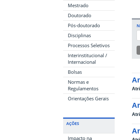
Mestrado
Doutorado
Pós-doutorado
N
Disciplinas
Processos Seletivos
Interinstitucional /
Internacional
Bolsas
Ar
Normas e
Regulamentos
Atr
Orientações Gerais
Ar
Atr
AÇÕES
Ar
Impacto na
Atr