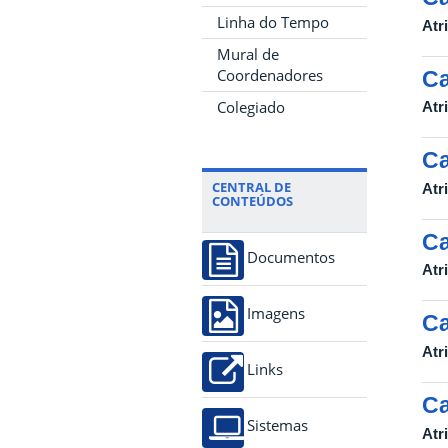
Linha do Tempo
Atr
Mural de
Coordenadores
Ca
Colegiado
Atr
Ca
CENTRAL DE
Atr
CONTEÚDOS
Ca
Documentos
Atr
Imagens
Ca
Atr
Links
Ca
Sistemas
Atr