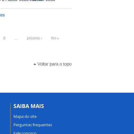
tes
9
…
próximo ›
fim »
Voltar para o topo
SAIBA MAIS
Mapa do site
Perguntas frequentes
Fale conosco