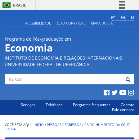
BRASIL
Simplifique!
PT
EN
ES
ACESSIBILIDADE
ALTO CONTRASTE
MAPA DO SITE
Comunica BR
Participe
Programa de Pós-graduação em
Acesso à informação
Economia
Legislação
INSTITUTO DE ECONOMIA E RELAÇÕES INTERNACIONAIS
Canais
UNIVERSIDADE FEDERAL DE UBERLÂNDIA
Buscar
Serviços
Telefones
Perguntas frequentes
Contato
Fale conosco
INÍCIO
/
PESSOAS
/
EGRESSOS
/
CAIRO HUMBERTO DA CRUZ
SOUSA