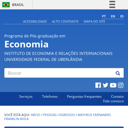
BRASIL
Simplifique!
PT
EN
ES
ACESSIBILIDADE
ALTO CONTRASTE
MAPA DO SITE
Comunica BR
Participe
Programa de Pós-graduação em
Acesso à informação
Economia
Legislação
INSTITUTO DE ECONOMIA E RELAÇÕES INTERNACIONAIS
Canais
UNIVERSIDADE FEDERAL DE UBERLÂNDIA
Buscar
Serviços
Telefones
Perguntas frequentes
Contato
Fale conosco
INÍCIO
/
PESSOAS
/
EGRESSOS
/
MATHEUS FERNANDES
FRANKLIN AVILA