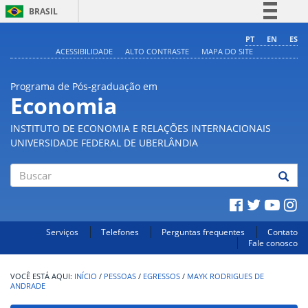
BRASIL
Simplifique!
PT
EN
ES
ACESSIBILIDADE
ALTO CONTRASTE
MAPA DO SITE
Comunica BR
Participe
Programa de Pós-graduação em
Acesso à informação
Economia
Legislação
INSTITUTO DE ECONOMIA E RELAÇÕES INTERNACIONAIS
Canais
UNIVERSIDADE FEDERAL DE UBERLÂNDIA
Buscar
Serviços
Telefones
Perguntas frequentes
Contato
Fale conosco
INÍCIO
/
PESSOAS
/
EGRESSOS
/
MAYK RODRIGUES DE
ANDRADE