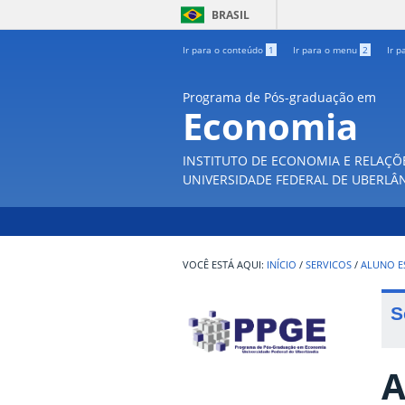
BRASIL
Ir para o conteúdo
1
Ir para o menu
2
Ir p
Programa de Pós-graduação em
Economia
INSTITUTO DE ECONOMIA E RELAÇÕ
UNIVERSIDADE FEDERAL DE UBERLÂ
INÍCIO
/
SERVICOS
/
ALUNO E
S
A