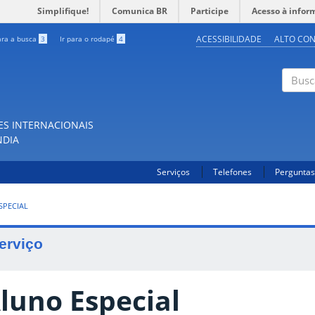
Simplifique!
Comunica BR
Participe
Acesso à infor
ACESSIBILIDADE
ALTO CO
ara a busca
3
Ir para o rodapé
4
Buscar
ES INTERNACIONAIS
NDIA
Serviços
Telefones
Perguntas
SPECIAL
erviço
luno Especial