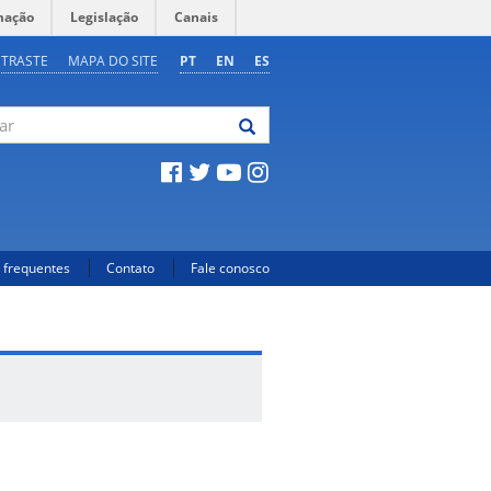
mação
Legislação
Canais
NTRASTE
MAPA DO SITE
PT
EN
ES
 frequentes
Contato
Fale conosco