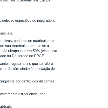
devem ser buscadas nos Editais
seletivo específico ou integrado a
peciais.
ecutivos, podendo se matricular, em
o de sua matrícula somente se a
r não ultrapassar em 50% (cinquenta
strado ou Doutorado do PPGE.
ntes regulares, no que se refere
, e não têm direito à orientação de
cinquenta por cento) dos discentes
oveitamento e frequência, por
trícula.