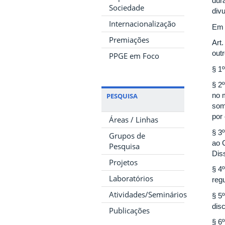
dur
Sociedade
div
Internacionalização
Em 
Premiações
Art
out
PPGE em Foco
§ 1
§ 2
no 
PESQUISA
som
por
Áreas / Linhas
§ 3
Grupos de
ao 
Pesquisa
Dis
Projetos
§ 4
Laboratórios
reg
Atividades/Seminários
§ 5
dis
Publicações
§ 6