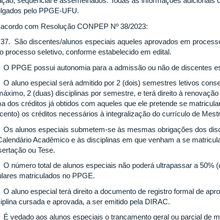
ação, sequencial e assemelhados. Todas as informações adicionais 
ulgados pelo PPGE-UFU.
acordo com Resolução CONPEP Nº 38/2023:
. 37. São discentes/alunos especiais aqueles aprovados em processo 
ro processo seletivo, conforme estabelecido em edital.
º O PPGE possui autonomia para a admissão ou não de discentes es
º O aluno especial será admitido por 2 (dois) semestres letivos cons
máximo, 2 (duas) disciplinas por semestre, e terá direito à renovaçã
a dos créditos já obtidos com aqueles que ele pretende se matricula
 cento) os créditos necessários à integralização do currículo de Me
º Os alunos especiais submetem-se às mesmas obrigações dos disce
Calendário Acadêmico e às disciplinas em que venham a se matricular
sertação ou Tese.
º O número total de alunos especiais não poderá ultrapassar a 50% (
ulares matriculados no PPGE.
º O aluno especial terá direito a documento de registro formal de apr
ciplina cursada e aprovada, a ser emitido pela DIRAC.
º É vedado aos alunos especiais o trancamento geral ou parcial de ma