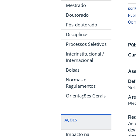
Mestrado
por
Doutorado
Publ
Últi
Pós-doutorado
Disciplinas
Processos Seletivos
Púb
Interinstitucional /
Cur
Internacional
Bolsas
Ass
Normas e
Def
Regulamentos
Sel
Orientações Gerais
A r
PRO
Req
AÇÕES
As 
dev
Impacto na