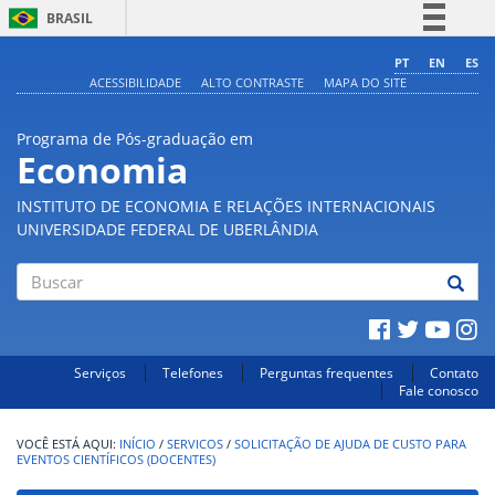
BRASIL
Simplifique!
PT
EN
ES
ACESSIBILIDADE
ALTO CONTRASTE
MAPA DO SITE
Comunica BR
Participe
Programa de Pós-graduação em
Acesso à informação
Economia
Legislação
INSTITUTO DE ECONOMIA E RELAÇÕES INTERNACIONAIS
Canais
UNIVERSIDADE FEDERAL DE UBERLÂNDIA
Buscar
Serviços
Telefones
Perguntas frequentes
Contato
Fale conosco
INÍCIO
/
SERVICOS
/
SOLICITAÇÃO DE AJUDA DE CUSTO PARA
EVENTOS CIENTÍFICOS (DOCENTES)