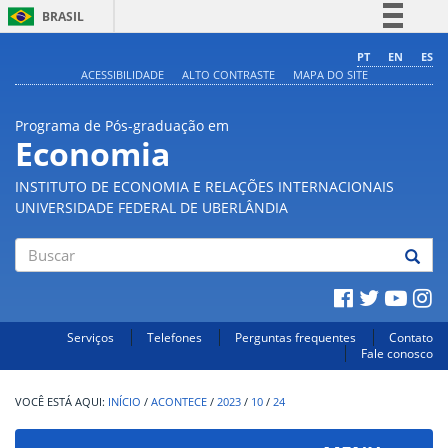
BRASIL
Simplifique!
PT
EN
ES
ACESSIBILIDADE
ALTO CONTRASTE
MAPA DO SITE
Comunica BR
Participe
Programa de Pós-graduação em
Acesso à informação
Economia
Legislação
INSTITUTO DE ECONOMIA E RELAÇÕES INTERNACIONAIS
Canais
UNIVERSIDADE FEDERAL DE UBERLÂNDIA
Buscar
Serviços
Telefones
Perguntas frequentes
Contato
Fale conosco
INÍCIO
/
ACONTECE
/
2023
/
10
/
24