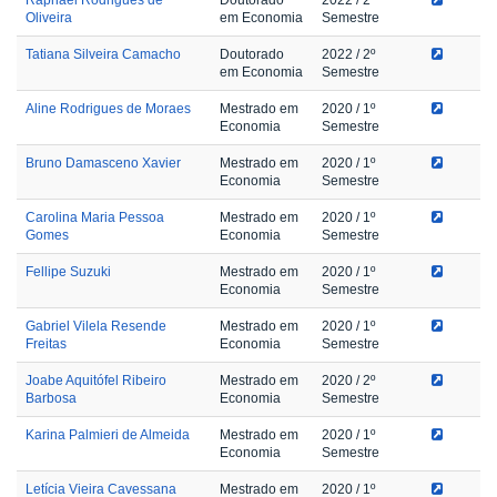
Oliveira
em Economia
Semestre
Tatiana Silveira Camacho
Doutorado
2022
/ 2º
em Economia
Semestre
Aline Rodrigues de Moraes
Mestrado em
2020
/ 1º
Economia
Semestre
Bruno Damasceno Xavier
Mestrado em
2020
/ 1º
Economia
Semestre
Carolina Maria Pessoa
Mestrado em
2020
/ 1º
Gomes
Economia
Semestre
Fellipe Suzuki
Mestrado em
2020
/ 1º
Economia
Semestre
Gabriel Vilela Resende
Mestrado em
2020
/ 1º
Freitas
Economia
Semestre
Joabe Aquitófel Ribeiro
Mestrado em
2020
/ 2º
Barbosa
Economia
Semestre
Karina Palmieri de Almeida
Mestrado em
2020
/ 1º
Economia
Semestre
Letícia Vieira Cavessana
Mestrado em
2020
/ 1º