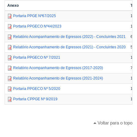
Anexo
Ta
Portaria PPGE Nº67/2025
149
Portaria PPGECO Nº44/2023
130
Relatório Acompanhamento de Egressos (2022) - Concluintes 2021
629
Relatório Acompanhamento de Egressos (2021) - Concluintes 2020
572
Portaria PPGECO Nº 7/2021
132
Relatório Acompanhamento de Egressos (2017-2020)
766
Relatório Acompanhamento de Egressos (2021-2024)
1.2
Portaria PPGECO Nº 5/2020
112
Portaria CPPGE Nº 9/2019
185
Voltar para o topo