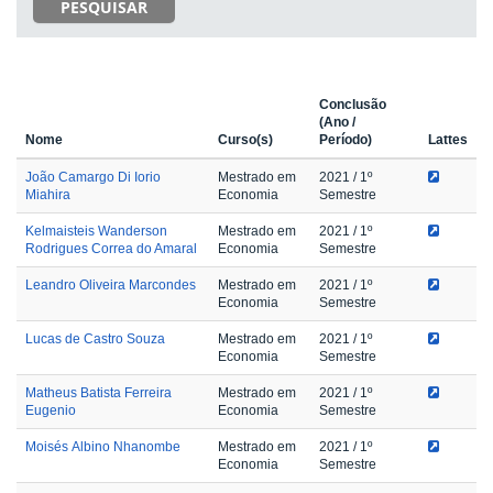
PESQUISAR
Conclusão
(Ano /
Nome
Curso(s)
Período)
Lattes
João Camargo Di Iorio
Mestrado em
2021
/ 1º
Miahira
Economia
Semestre
Kelmaisteis Wanderson
Mestrado em
2021
/ 1º
Rodrigues Correa do Amaral
Economia
Semestre
Leandro Oliveira Marcondes
Mestrado em
2021
/ 1º
Economia
Semestre
Lucas de Castro Souza
Mestrado em
2021
/ 1º
Economia
Semestre
Matheus Batista Ferreira
Mestrado em
2021
/ 1º
Eugenio
Economia
Semestre
Moisés Albino Nhanombe
Mestrado em
2021
/ 1º
Economia
Semestre