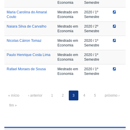
Economia
Semestre
Maria Carolina do Amaral
Mestrado em
2020
/ 1º
Couto
Economia
Semestre
Naiara Silva de Carvalho
Mestrado em
2020
/ 2º
Economia
Semestre
Nicolas Cáiron Tomaz
Mestrado em
2020
/ 1º
Economia
Semestre
Paulo Henrique Costa Lima
Mestrado em
2020
/ 1º
Economia
Semestre
Rafael Moraes de Sousa
Mestrado em
2020
/ 1º
Economia
Semestre
« início
‹ anterior
1
2
3
4
5
próximo ›
fim »