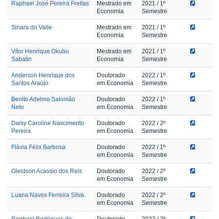
Raphael José Pereira Freitas
Mestrado em
2021
/ 1º
Economia
Semestre
Sinara do Valle
Mestrado em
2021
/ 1º
Economia
Semestre
Vítor Henrique Okubo
Mestrado em
2021
/ 1º
Sabatin
Economia
Semestre
Anderson Henrique dos
Doutorado
2022
/ 1º
Santos Araújo
em Economia
Semestre
Benito Adelmo Salomão
Doutorado
2022
/ 1º
Neto
em Economia
Semestre
Daisy Caroline Nascimento
Doutorado
2022
/ 2º
Pereira
em Economia
Semestre
Flávia Félix Barbosa
Doutorado
2022
/ 1º
em Economia
Semestre
Gleidson Acassio dos Reis
Doutorado
2022
/ 2º
em Economia
Semestre
Luana Naves Ferreira Silva
Doutorado
2022
/ 2º
em Economia
Semestre
Raphael Rodrigues de
Doutorado
2022
/ 2º