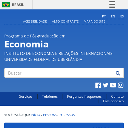
BRASIL
Simplifique!
PT
EN
ES
ACESSIBILIDADE
ALTO CONTRASTE
MAPA DO SITE
Comunica BR
Participe
Programa de Pós-graduação em
Acesso à informação
Economia
Legislação
INSTITUTO DE ECONOMIA E RELAÇÕES INTERNACIONAIS
Canais
UNIVERSIDADE FEDERAL DE UBERLÂNDIA
Buscar
Serviços
Telefones
Perguntas frequentes
Contato
Fale conosco
INÍCIO
/
PESSOAS
/
EGRESSOS