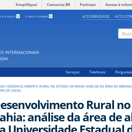
Simplifique!
Comunica BR
Participe
Acesso à infor
ACESSIBILIDADE
ALTO CO
ara a busca
3
Ir para o rodapé
4
Buscar
ES INTERNACIONAIS
NDIA
Serviços
Telefones
Perguntas
ISA
/
DESENVOLVIMENTO RURAL NO ESTADO DA BAHIA: ANÁLISE DA ÁREA DE ABRANG
ORA DE CACAU
esenvolvimento Rural no
ahia: análise da área de 
a Universidade Estadual 