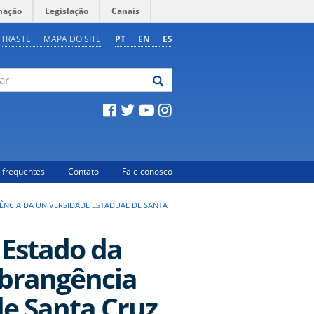
mação
Legislação
Canais
NTRASTE
MAPA DO SITE
PT
EN
ES
 frequentes
Contato
Fale conosco
ÊNCIA DA UNIVERSIDADE ESTADUAL DE SANTA
 Estado da
abrangência
de Santa Cruz