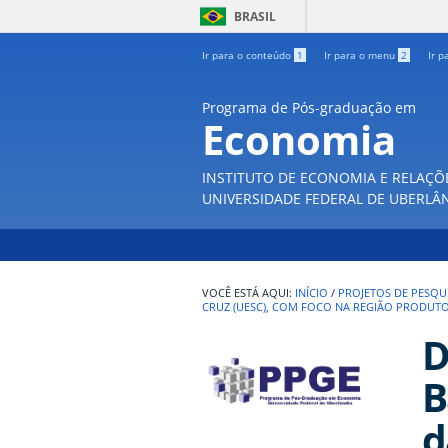
BRASIL
Ir para o conteúdo
1
Ir para o menu
2
Ir p
Programa de Pós-graduação em
Economia
INSTITUTO DE ECONOMIA E RELAÇÕ
UNIVERSIDADE FEDERAL DE UBERLÂ
INÍCIO
/
PROJETOS DE PESQU
CRUZ (UESC), COM FOCO NA REGIÃO PRODUT
D
B
d