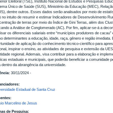
erior Eleitoral (TSE), Instituto Nacional de Estudos e Pesquisas Educ
tema Único de Saúde (SUS), Ministério da Educação (MEC), Relação
S), dentre outros. Esses dados serão analisados por meio de estatíst
) no intuito de resumir e estimar Indicadores de Desenvolvimento R
centração de terras por meio do Índice de Gini Terras, além dos Clu
icando a Análise de Conglomerado (AC). Por fim, aplicar-se-á a dec
isar os diferenciais salariais entre “municípios produtores de cacau”
o determinantes a educação, idade, raça, gênero e região imediata.
rtunidade de aplicação do conhecimento técnico-científico para apre
ional, inspirar o ensino, as atividades de pesquisa e extensão da UES
tidade regional. Ademais, visa contribuir para a elaboração e impleme
licas estaduais e municipais, que poderão beneficiar a comunidade p
á dentro da abrangência da universidade.
ência:
30/11/2024 -
anciadores:
versidade Estadual de Santa Cruz
entes:
sio Marcelino de Jesus
has de Pesquisa: