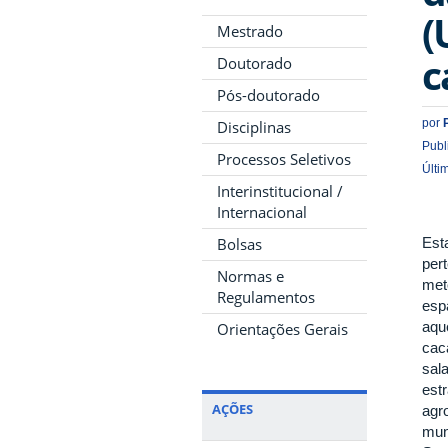
(
Mestrado
c
Doutorado
Pós-doutorado
por
Disciplinas
Publ
Processos Seletivos
Últi
Interinstitucional /
Internacional
Bolsas
Est
per
Normas e
met
Regulamentos
esp
aqu
Orientações Gerais
caca
sal
est
AÇÕES
agr
muni