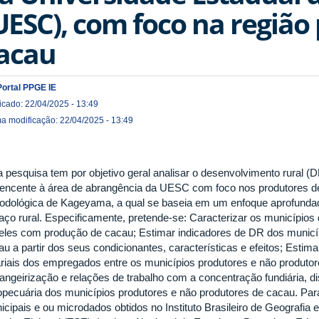
UESC), com foco na região
acau
Portal PPGE IE
icado: 22/04/2025 - 13:49
ma modificação: 22/04/2025 - 13:49
a pesquisa tem por objetivo geral analisar o desenvolvimento rural (
tencente à área de abrangência da UESC com foco nos produtores de
odológica de Kageyama, a qual se baseia em um enfoque aprofunda
aço rural. Especificamente, pretende-se: Caracterizar os municípios d
eles com produção de cacau; Estimar indicadores de DR dos municíp
u a partir dos seus condicionantes, características e efeitos; Estima
ariais dos empregados entre os municípios produtores e não produtore
rangeirização e relações de trabalho com a concentração fundiária, di
opecuária dos municípios produtores e não produtores de cacau. Para
cipais e ou microdados obtidos no Instituto Brasileiro de Geografia e