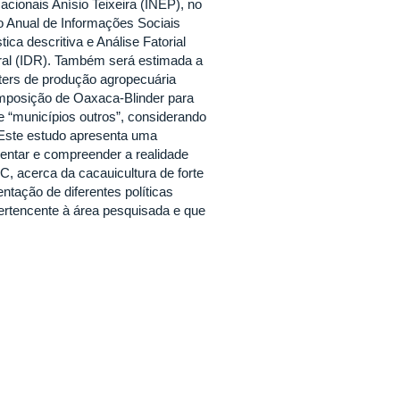
acionais Anísio Teixeira (INEP), no
 Anual de Informações Sociais
ica descritiva e Análise Fatorial
ural (IDR). Também será estimada a
sters de produção agropecuária
omposição de Oaxaca-Blinder para
 e “municípios outros”, considerando
 Este estudo apresenta uma
sentar e compreender a realidade
C, acerca da cacauicultura de forte
ntação de diferentes políticas
ertencente à área pesquisada e que