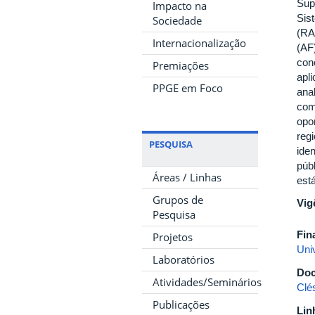
Sup
Impacto na
Sis
Sociedade
(RAI
Internacionalização
(AF
con
Premiações
apl
PPGE em Foco
anal
com
opo
reg
PESQUISA
iden
púb
Áreas / Linhas
est
Grupos de
Vig
Pesquisa
Fin
Projetos
Uni
Laboratórios
Doc
Atividades/Seminários
Clé
Publicações
Lin