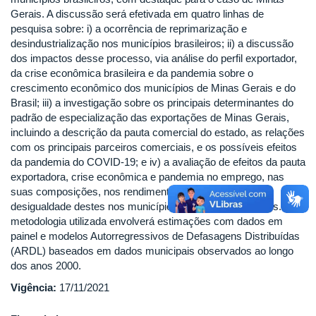
Gerais. A discussão será efetivada em quatro linhas de
pesquisa sobre: i) a ocorrência de reprimarização e
desindustrialização nos municípios brasileiros; ii) a discussão
dos impactos desse processo, via análise do perfil exportador,
da crise econômica brasileira e da pandemia sobre o
crescimento econômico dos municípios de Minas Gerais e do
Brasil; iii) a investigação sobre os principais determinantes do
padrão de especialização das exportações de Minas Gerais,
incluindo a descrição da pauta comercial do estado, as relações
com os principais parceiros comerciais, e os possíveis efeitos
da pandemia do COVID-19; e iv) a avaliação de efeitos da pauta
exportadora, crise econômica e pandemia no emprego, nas
suas composições, nos rendimentos do trabalho e na
desigualdade destes nos municípios mineiros e brasileiros. A
metodologia utilizada envolverá estimações com dados em
painel e modelos Autorregressivos de Defasagens Distribuídas
(ARDL) baseados em dados municipais observados ao longo
dos anos 2000.
Vigência:
17/11/2021