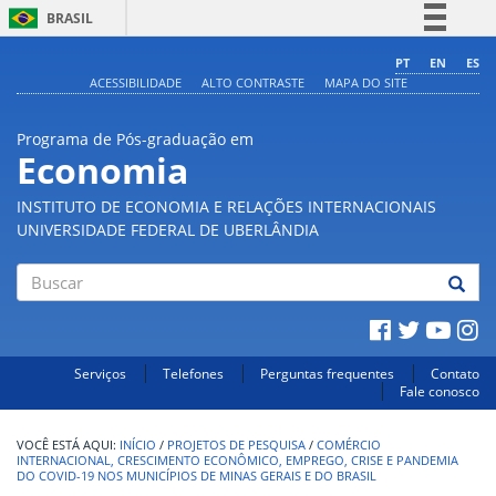
BRASIL
Simplifique!
PT
EN
ES
ACESSIBILIDADE
ALTO CONTRASTE
MAPA DO SITE
Comunica BR
Participe
Programa de Pós-graduação em
Acesso à informação
Economia
Legislação
INSTITUTO DE ECONOMIA E RELAÇÕES INTERNACIONAIS
Canais
UNIVERSIDADE FEDERAL DE UBERLÂNDIA
Buscar
Serviços
Telefones
Perguntas frequentes
Contato
Fale conosco
INÍCIO
/
PROJETOS DE PESQUISA
/
COMÉRCIO
INTERNACIONAL, CRESCIMENTO ECONÔMICO, EMPREGO, CRISE E PANDEMIA
DO COVID-19 NOS MUNICÍPIOS DE MINAS GERAIS E DO BRASIL