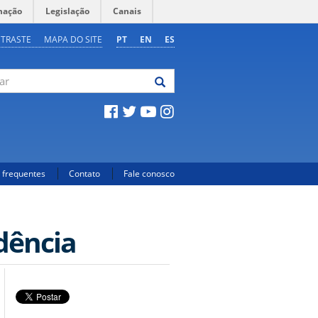
mação
Legislação
Canais
NTRASTE
MAPA DO SITE
PT
EN
ES
 frequentes
Contato
Fale conosco
dência