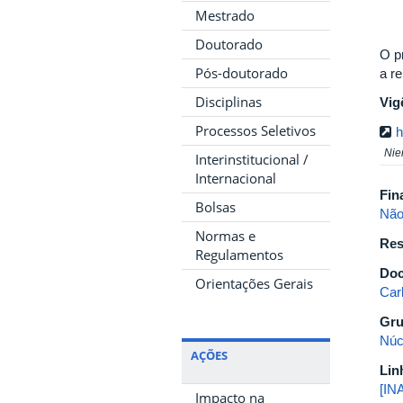
Mestrado
Doutorado
O p
Pós-doutorado
a r
Disciplinas
Vig
Processos Seletivos
h
Nie
Interinstitucional /
Internacional
Fin
Bolsas
Não
Normas e
Res
Regulamentos
Doc
Orientações Gerais
Car
Gru
Núc
AÇÕES
Lin
[IN
Impacto na