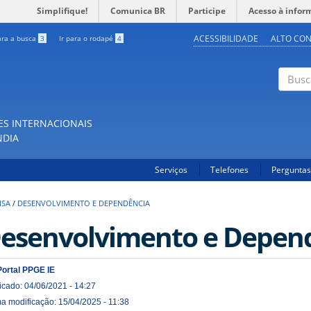
Simplifique!
Comunica BR
Participe
Acesso à infor
ACESSIBILIDADE
ALTO CO
ara a busca
3
Ir para o rodapé
4
Buscar
ES INTERNACIONAIS
NDIA
Serviços
Telefones
Perguntas
ISA
/
DESENVOLVIMENTO E DEPENDÊNCIA
esenvolvimento e Depen
Portal PPGE IE
icado: 04/06/2021 - 14:27
ma modificação: 15/04/2025 - 11:38