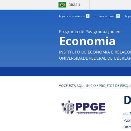
BRASIL
Ir para o conteúdo
1
Ir para o menu
2
Ir p
Programa de Pós-graduação em
Economia
INSTITUTO DE ECONOMIA E RELAÇÕ
UNIVERSIDADE FEDERAL DE UBERLÂ
INÍCIO
/
PROJETOS DE PESQU
D
por
Publ
Últi