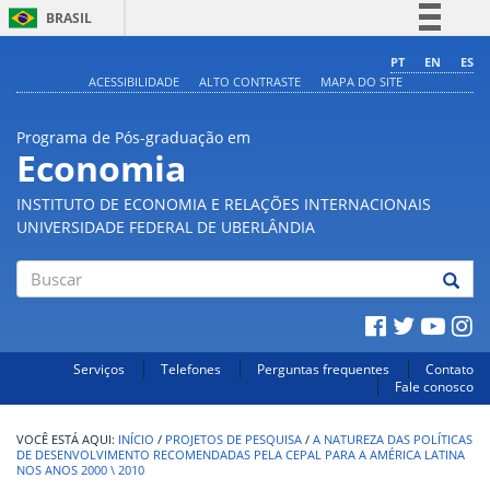
BRASIL
Simplifique!
PT
EN
ES
ACESSIBILIDADE
ALTO CONTRASTE
MAPA DO SITE
Comunica BR
Participe
Programa de Pós-graduação em
Acesso à informação
Economia
Legislação
INSTITUTO DE ECONOMIA E RELAÇÕES INTERNACIONAIS
Canais
UNIVERSIDADE FEDERAL DE UBERLÂNDIA
Buscar
Serviços
Telefones
Perguntas frequentes
Contato
Fale conosco
INÍCIO
/
PROJETOS DE PESQUISA
/
A NATUREZA DAS POLÍTICAS
DE DESENVOLVIMENTO RECOMENDADAS PELA CEPAL PARA A AMÉRICA LATINA
NOS ANOS 2000 \ 2010