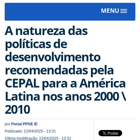
MENU
Toggle
navigat
A natureza das
políticas de
desenvolvimento
recomendadas pela
CEPAL para a América
Latina nos anos 2000 \
2010
por
Portal PPGE IE
Publicado: 22/04/2025 - 13:31
Última modificação: 22/04/2025 - 13:31